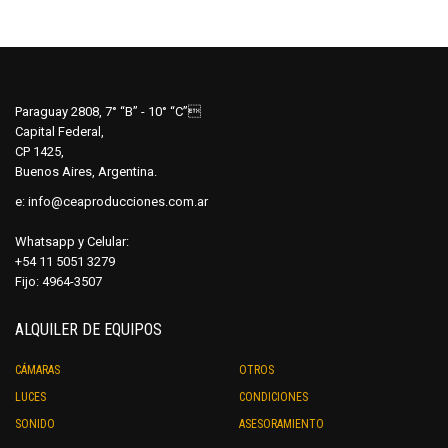
múltiples
múltip
variantes.
varian
Las
Las
opciones
opcio
se
se
Paraguay 2808, 7° “B” - 10° “C”
pueden
pued
Capital Federal,
elegir
elegir
CP 1425,
en
en
Buenos Aires, Argentina.
la
la
e:
info@ceaproducciones.com.ar
página
págin
de
de
Whatsapp y Celular:
producto
produ
+54 11 5051 3279
Fijo: 4964-3507
ALQUILER DE EQUIPOS
CÁMARAS
OTROS
LUCES
CONDICIONES
SONIDO
ASESORAMIENTO