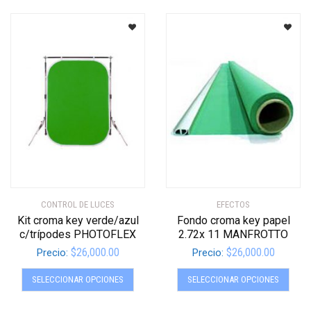
múltiples
múltip
variantes.
varian
Las
Las
opciones
opcio
se
se
pueden
pued
elegir
elegir
en
en
la
la
página
págin
de
de
producto
produ
CONTROL DE LUCES
EFECTOS
Kit croma key verde/azul
Fondo croma key papel
c/trípodes PHOTOFLEX
2.72x 11 MANFROTTO
$
26,000.00
$
26,000.00
Precio:
Precio:
Este
Este
SELECCIONAR OPCIONES
SELECCIONAR OPCIONES
producto
produ
tiene
tiene