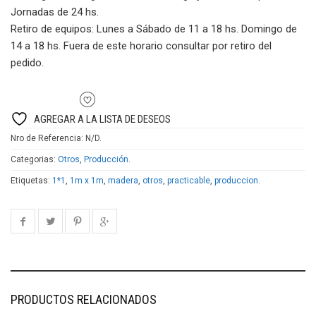
1m
Jornadas de 24 hs.
NACIONAL
Retiro de equipos:
Lunes a Sábado de 11 a 18 hs. Domingo de
cantidad
14 a 18 hs. Fuera de este horario consultar por retiro del
pedido.
AGREGAR A LA LISTA DE DESEOS
Nro de Referencia:
N/D
.
Categorias:
Otros
,
Producción
.
Etiquetas:
1*1
,
1m x 1m
,
madera
,
otros
,
practicable
,
produccion
.
PRODUCTOS RELACIONADOS