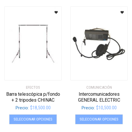
EFECTOS
COMUNICACIÓN
Barra telescópica p/fondo
Intercomunicadores
+ 2 tripodes CHINAC
GENERAL ELECTRIC
$
18,500.00
$
10,500.00
Precio:
Precio:
Este
Este
SELECCIONAR OPCIONES
SELECCIONAR OPCIONES
producto
produ
tiene
tiene