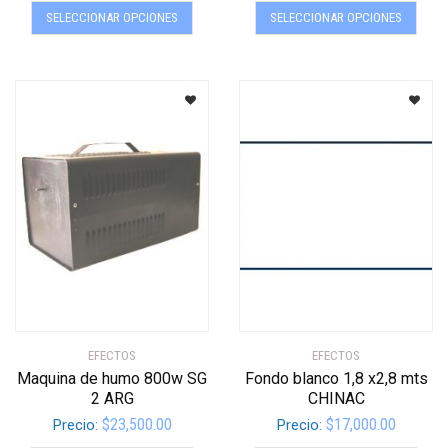
Este
Este
SELECCIONAR OPCIONES
SELECCIONAR OPCIONES
producto
produ
tiene
tiene
múltiples
múltip
variantes.
varian
Las
Las
opciones
opcio
se
se
pueden
pued
elegir
elegir
en
en
la
la
página
págin
de
de
producto
produ
EFECTOS
EFECTOS
Maquina de humo 800w SG
Fondo blanco 1,8 x2,8 mts
2 ARG
CHINAC
$
23,500.00
$
17,000.00
Precio:
Precio:
Este
Este