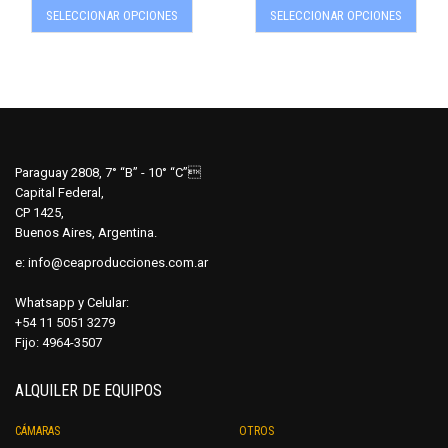
SELECCIONAR OPCIONES
SELECCIONAR OPCIONES
producto
produ
tiene
tiene
múltiples
múltip
variantes.
varian
Las
Las
opciones
opcio
se
se
Paraguay 2808, 7° “B” - 10° “C”
pueden
pued
Capital Federal,
elegir
elegir
CP 1425,
en
en
Buenos Aires, Argentina.
la
la
e:
info@ceaproducciones.com.ar
página
págin
de
de
Whatsapp y Celular:
producto
produ
+54 11 5051 3279
Fijo: 4964-3507
ALQUILER DE EQUIPOS
CÁMARAS
OTROS