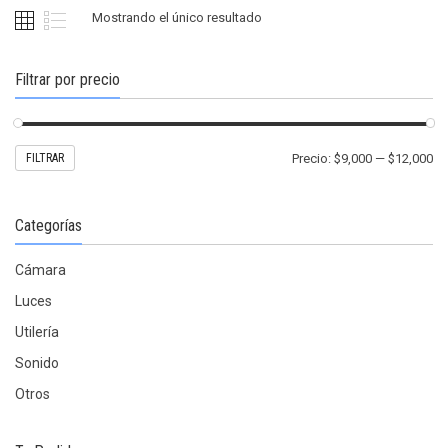
pueden
Mostrando el único resultado
elegir
en
la
Filtrar por precio
página
de
producto
Pr
Pr
FILTRAR
Precio:
$9,000
—
$12,000
mí
m
Categorías
Cámara
Luces
Utilería
Sonido
Otros