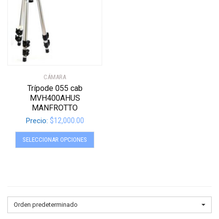
CÁMARA
Trípode 055 cab
MVH400AHUS
MANFROTTO
$
12,000.00
Precio:
Este
SELECCIONAR OPCIONES
producto
tiene
múltiples
variantes.
Las
opciones
Orden predeterminado
se