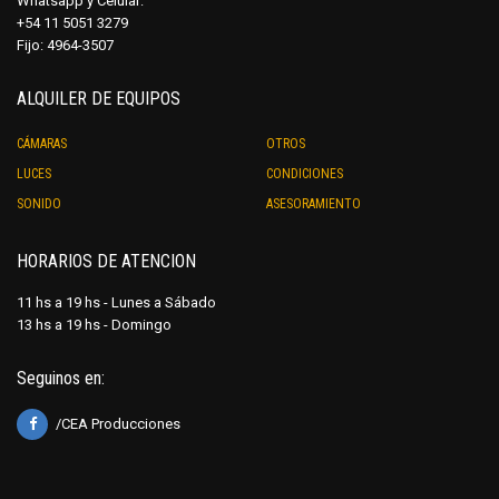
Whatsapp y Celular:
produ
+54 11 5051 3279
Fijo: 4964-3507
ALQUILER DE EQUIPOS
CÁMARAS
OTROS
LUCES
CONDICIONES
SONIDO
ASESORAMIENTO
HORARIOS DE ATENCION
11 hs a 19 hs - Lunes a Sábado
13 hs a 19 hs - Domingo
Seguinos en:
/CEA Producciones