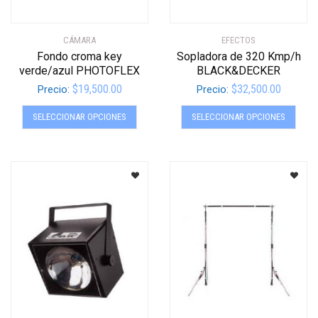
CÁMARA
EFECTOS
Fondo croma key
Sopladora de 320 Kmp/h
verde/azul PHOTOFLEX
BLACK&DECKER
$
19,500.00
$
32,500.00
Precio:
Precio:
Este
Este
SELECCIONAR OPCIONES
SELECCIONAR OPCIONES
producto
produ
tiene
tiene
múltiples
múltip
variantes.
varian
Las
Las
opciones
opcio
se
se
pueden
pued
elegir
elegir
en
en
la
la
página
págin
de
de