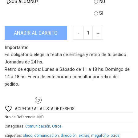
¿SOS ALUMNO?
NO
SI
Bateria
AÑADIR AL CARRITO
megáfono
chico
Importante:
MEGAPONE
Es obligatorio elegir la fecha de entrega y retiro de tu pedido.
cantidad
Jornadas de 24 hs.
Retiro de equipos:
Lunes a Sábado de 11 a 18 hs. Domingo de
14 a 18 hs. Fuera de este horario consultar por retiro del
pedido.
AGREGAR A LA LISTA DE DESEOS
Nro de Referencia:
N/D
.
Categorias:
Comunicación
,
Otros
.
Etiquetas:
chico
,
comunicacion
,
direccion
,
extras
,
megáfono
,
otros
,