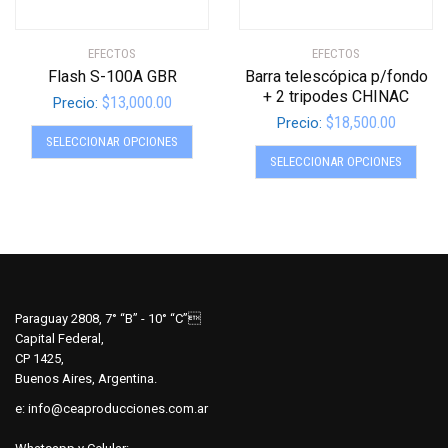
producto
produ
EFECTOS
EFECTOS
Flash S-100A GBR
Barra telescópica p/fondo
+ 2 tripodes CHINAC
$
13,000.00
Precio:
$
18,500.00
Precio:
Este
SELECCIONAR OPCIONES
Este
producto
SELECCIONAR OPCIONES
produ
tiene
tiene
múltiples
múltip
variantes.
varian
Las
Las
opciones
opcio
se
se
pueden
Paraguay 2808, 7° “B” - 10° “C”
pued
elegir
Capital Federal,
elegir
en
CP 1425,
en
Buenos Aires, Argentina.
la
la
página
e:
info@ceaproducciones.com.ar
págin
de
de
producto