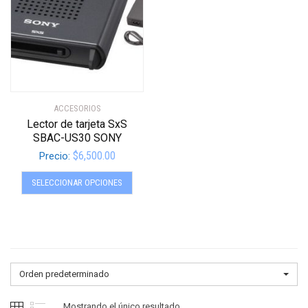
ACCESORIOS
Lector de tarjeta SxS
SBAC-US30 SONY
$
6,500.00
Precio:
Este
SELECCIONAR OPCIONES
producto
tiene
múltiples
variantes.
Las
opciones
Orden predeterminado
se
pueden
Mostrando el único resultado