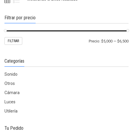
elegir
en
la
Filtrar por precio
página
de
producto
Pr
Pr
FILTRAR
Precio:
$5,000
—
$6,500
mí
m
Categorías
Sonido
Otros
Cámara
Luces
Utilería
Tu Pedido