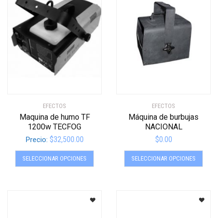
se
se
pueden
pued
elegir
elegir
en
en
la
la
página
págin
de
de
producto
produ
EFECTOS
EFECTOS
Maquina de humo TF
Máquina de burbujas
1200w TECFOG
NACIONAL
$
32,500.00
$
0.00
Precio:
Este
Este
SELECCIONAR OPCIONES
SELECCIONAR OPCIONES
producto
produ
tiene
tiene
múltiples
múltip
variantes.
varian
Las
Las
opciones
opcio