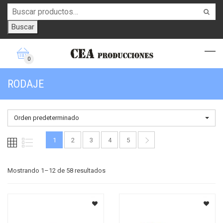
Buscar
0
RODAJE
Orden predeterminado
1
2
3
4
5
Mostrando 1–12 de 58 resultados