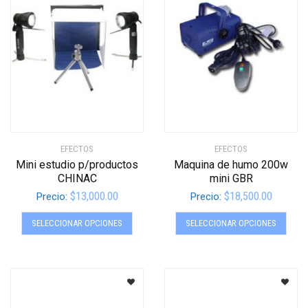
EFECTOS
EFECTOS
Mini estudio p/productos
Maquina de humo 200w
CHINAC
mini GBR
$
13,000.00
$
18,500.00
Precio:
Precio:
Este
Este
SELECCIONAR OPCIONES
SELECCIONAR OPCIONES
producto
produ
tiene
tiene
múltiples
múltip
variantes.
varian
Las
Las
opciones
opcio