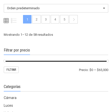
opciones
opcio
se
Orden predeterminado
se
pueden
pued
elegir
1
2
3
4
5
elegir
en
en
la
la
Mostrando 1–12 de 58 resultados
página
págin
de
de
producto
Filtrar por precio
produ
Pr
Pr
FILTRAR
Precio:
$0
—
$65,000
mí
m
Categorías
Cámara
Luces