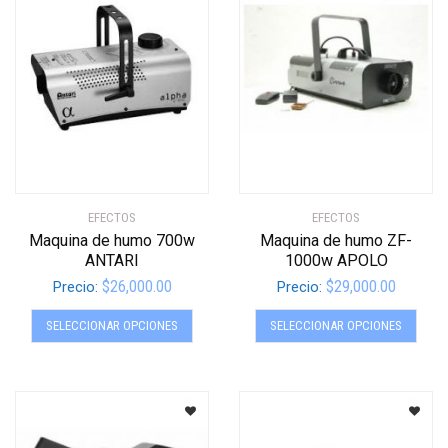
se
se
pueden
pued
elegir
elegir
en
en
la
la
página
págin
de
de
producto
produ
EFECTOS
EFECTOS
Maquina de humo 700w
Maquina de humo ZF-
ANTARI
1000w APOLO
$
26,000.00
$
29,000.00
Precio:
Precio:
Este
Este
SELECCIONAR OPCIONES
SELECCIONAR OPCIONES
producto
produ
tiene
tiene
múltiples
múltip
variantes.
varian
Las
Las
opciones
opcio