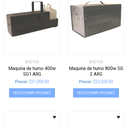
se
se
pueden
pued
elegir
elegir
en
en
la
la
página
págin
de
de
producto
produ
EFECTOS
EFECTOS
Maquina de humo 400w
Maquina de humo 800w SG
SG1 ARG
2 ARG
$
21,000.00
$
23,500.00
Precio:
Precio:
Este
Este
SELECCIONAR OPCIONES
SELECCIONAR OPCIONES
producto
produ
tiene
tiene
múltiples
múltip
variantes.
varian
Las
Las
opciones
opcio