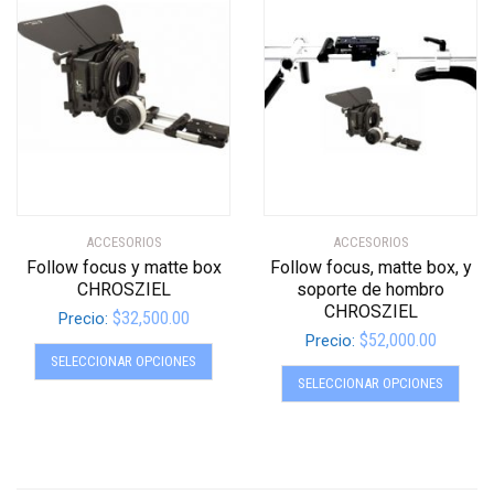
opciones
se
se
pued
pueden
elegir
elegir
en
en
la
la
págin
página
de
de
produ
producto
ACCESORIOS
ACCESORIOS
Follow focus y matte box
Follow focus, matte box, y
CHROSZIEL
soporte de hombro
CHROSZIEL
$
32,500.00
Precio:
$
52,000.00
Precio:
Este
SELECCIONAR OPCIONES
Este
producto
SELECCIONAR OPCIONES
produ
tiene
tiene
múltiples
múltip
variantes.
varian
Las
Las