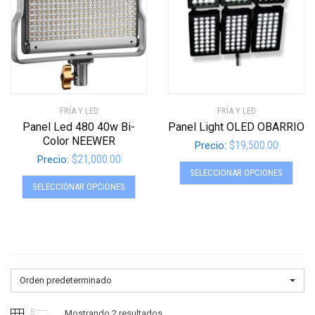
FRÍA Y LED
FRÍA Y LED
Panel Led 480 40w Bi-
Panel Light OLED OBARRIO
Color NEEWER
$
19,500.00
Precio:
$
21,000.00
Precio:
Este
SELECCIONAR OPCIONES
Este
produ
SELECCIONAR OPCIONES
producto
tiene
tiene
múltip
múltiples
varian
variantes.
Las
Las
opcio
opciones
se
Orden predeterminado
se
pued
pueden
elegir
Mostrando 2 resultados