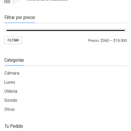
elegir
en
en
la
la
Filtrar por precio
págin
página
de
de
produ
producto
Pr
Pr
FILTRAR
Precio:
$360
—
$19,500
mí
m
Categorías
Cámara
Luces
Utilería
Sonido
Otros
Tu Pedido