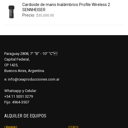
Cardioide de mano Inalámbrico Profile Wireless 2
SENNHEISER
Precio:
$
35,000.00
Paraguay 2808, 7° “B” - 10° “C”
Capital Federal,
CP 1425,
Buenos Aires, Argentina.
e:
info@ceaproducciones.com.ar
Whatsapp y Celular:
+54 11 5051 3279
Fijo: 4964-3507
ALQUILER DE EQUIPOS
CÁMARAS
OTROS