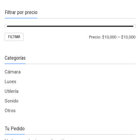
en
la
Filtrar por precio
página
de
producto
Pr
Pr
FILTRAR
Precio:
$10,000
—
$13,000
mí
m
Categorías
Cámara
Luces
Utilería
Sonido
Otros
Tu Pedido