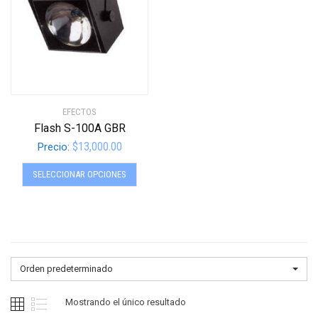
EFECTOS
Flash S-100A GBR
$
13,000.00
Precio:
Este
SELECCIONAR OPCIONES
producto
tiene
múltiples
variantes.
Las
opciones
Orden predeterminado
se
pueden
Mostrando el único resultado
elegir