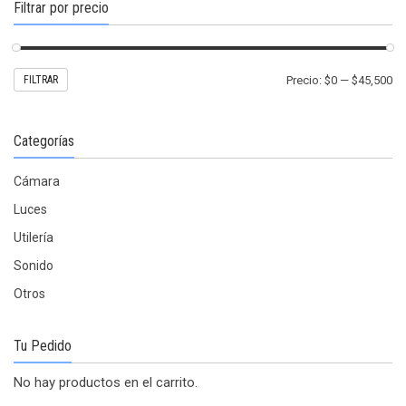
la
Filtrar por precio
página
de
producto
Pr
Pr
FILTRAR
Precio:
$0
—
$45,500
mí
m
Categorías
Cámara
Luces
Utilería
Sonido
Otros
Tu Pedido
No hay productos en el carrito.