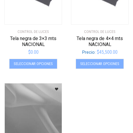
la
la
página
págin
de
de
producto
produ
CONTROL DE LUCES
CONTROL DE LUCES
Tela negra de 3×3 mts
Tela negra de 4×4 mts
NACIONAL
NACIONAL
$
0.00
$
45,500.00
Precio:
Este
Este
SELECCIONAR OPCIONES
SELECCIONAR OPCIONES
producto
produ
tiene
tiene
múltiples
múltip
variantes.
varian
Las
Las
opciones
opcio
se
se
pueden
pued
elegir
elegir
en
en