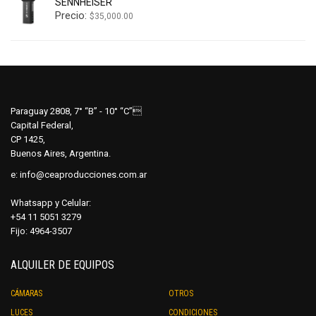
SENNHEISER
Precio:
$
35,000.00
Paraguay 2808, 7° “B” - 10° “C”
Capital Federal,
CP 1425,
Buenos Aires, Argentina.
e:
info@ceaproducciones.com.ar
Whatsapp y Celular:
+54 11 5051 3279
Fijo: 4964-3507
ALQUILER DE EQUIPOS
CÁMARAS
OTROS
LUCES
CONDICIONES