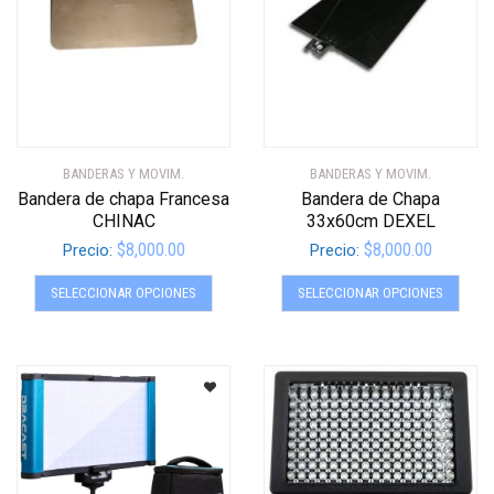
BANDERAS Y MOVIM.
BANDERAS Y MOVIM.
Bandera de chapa Francesa
Bandera de Chapa
CHINAC
33x60cm DEXEL
$
8,000.00
$
8,000.00
Precio:
Precio:
Este
Este
SELECCIONAR OPCIONES
SELECCIONAR OPCIONES
producto
produ
tiene
tiene
múltiples
múltip
variantes.
varian
Las
Las
opciones
opcio
se
se
pueden
pued