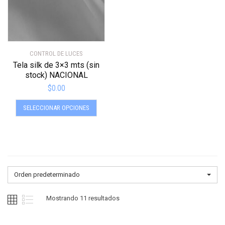
la
la
página
págin
de
de
producto
produ
CONTROL DE LUCES
Tela silk de 3×3 mts (sin
stock) NACIONAL
$
0.00
Este
SELECCIONAR OPCIONES
producto
tiene
múltiples
variantes.
Las
opciones
Orden predeterminado
se
pueden
Mostrando 11 resultados
elegir
en