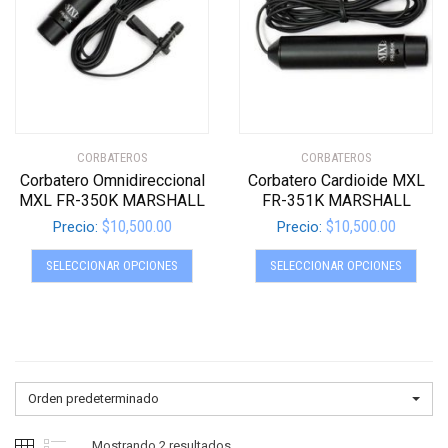
CORBATEROS
CORBATEROS
Corbatero Omnidireccional
Corbatero Cardioide MXL
MXL FR-350K MARSHALL
FR-351K MARSHALL
$
10,500.00
$
10,500.00
Precio:
Precio:
Este
Este
SELECCIONAR OPCIONES
SELECCIONAR OPCIONES
producto
produ
tiene
tiene
múltiples
múltip
variantes.
varian
Las
Las
opciones
opcio
Orden predeterminado
se
se
pueden
pued
Mostrando 2 resultados