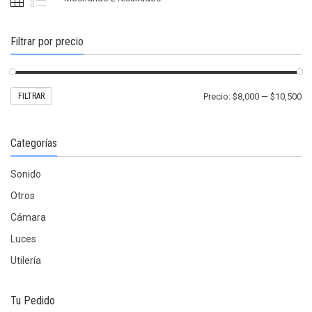
elegir
elegir
en
en
la
la
Filtrar por precio
página
págin
de
de
producto
produ
Pr
Pr
FILTRAR
Precio:
$8,000
—
$10,500
mí
m
Categorías
Sonido
Otros
Cámara
Luces
Utilería
Tu Pedido