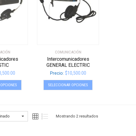
ACIÓN
COMUNICACIÓN
icadores
Intercomunicadores
STIC
GENERAL ELECTRIC
0,500.00
$
10,500.00
Precio:
Este
Este
 OPCIONES
SELECCIONAR OPCIONES
producto
producto
tiene
tiene
múltiples
múltiples
variantes.
variantes.
Las
Las
inado
Mostrando 2 resultados
opciones
opciones
se
se
pueden
pueden