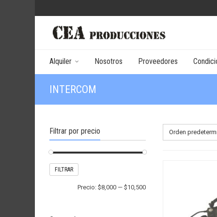
Alquiler
Nosotros
Proveedores
Condici
INTERCOM
Filtrar por precio
Orden predeterm
Precio
Precio
FILTRAR
mínimo
máximo
Precio:
$8,000
—
$10,500