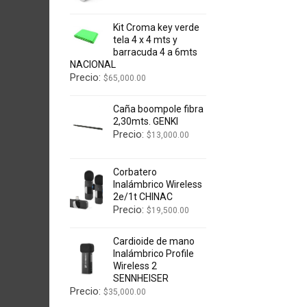
Kit Croma key verde
tela 4 x 4 mts y
barracuda 4 a 6mts
NACIONAL
Precio:
$
65,000.00
Caña boompole fibra
2,30mts. GENKI
Precio:
$
13,000.00
Corbatero
Inalámbrico Wireless
2e/1t CHINAC
Precio:
$
19,500.00
Cardioide de mano
Inalámbrico Profile
Wireless 2
SENNHEISER
Precio:
$
35,000.00