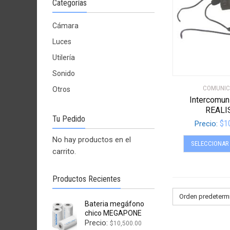
Categorías
Cámara
Luces
Utilería
Sonido
COMUNIC
Otros
Intercomun
REALI
Tu Pedido
$
1
Precio:
No hay productos en el
SELECCIONAR
carrito.
Productos Recientes
Orden predeterm
Bateria megáfono
chico MEGAPONE
Precio:
$
10,500.00