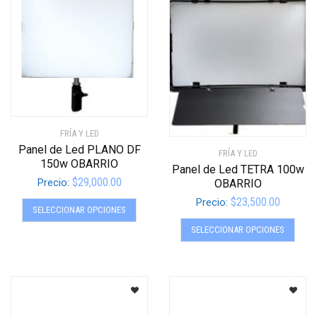
se
se
pueden
pued
elegir
elegir
en
en
la
la
página
págin
de
de
producto
produ
FRÍA Y LED
Panel de Led PLANO DF
FRÍA Y LED
150w OBARRIO
Panel de Led TETRA 100w
$
29,000.00
Precio:
OBARRIO
Este
$
23,500.00
Precio:
SELECCIONAR OPCIONES
producto
Este
SELECCIONAR OPCIONES
tiene
produ
múltiples
tiene
variantes.
múltip
Las
varian
opciones
Las
se
opcio