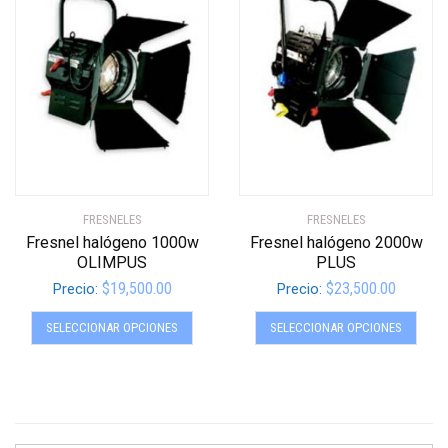
opciones
opcio
se
se
pueden
pued
elegir
elegir
en
en
la
la
página
págin
de
de
producto
produ
FRESNELES
FRESNELES
Fresnel halógeno 1000w
Fresnel halógeno 2000w
OLIMPUS
PLUS
$
19,500.00
$
23,500.00
Precio:
Precio:
Este
Este
SELECCIONAR OPCIONES
SELECCIONAR OPCIONES
producto
produ
tiene
tiene
múltiples
múltip
variantes.
varian
Las
Las