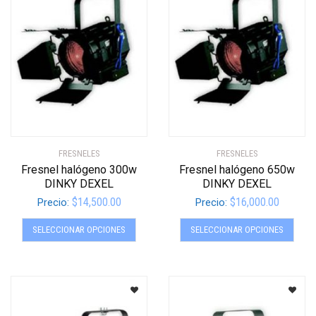
se
se
pueden
pued
elegir
elegir
en
en
la
la
página
págin
de
de
producto
produ
FRESNELES
FRESNELES
Fresnel halógeno 300w
Fresnel halógeno 650w
DINKY DEXEL
DINKY DEXEL
$
14,500.00
$
16,000.00
Precio:
Precio:
Este
Este
SELECCIONAR OPCIONES
SELECCIONAR OPCIONES
producto
produ
tiene
tiene
múltiples
múltip
variantes.
varian
Las
Las
opciones
opcio