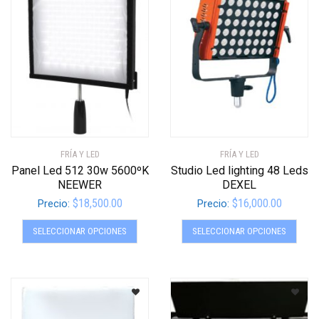
FRÍA Y LED
FRÍA Y LED
Panel Led 512 30w 5600ºK
Studio Led lighting 48 Leds
NEEWER
DEXEL
$
18,500.00
$
16,000.00
Precio:
Precio:
Este
Este
SELECCIONAR OPCIONES
SELECCIONAR OPCIONES
producto
produ
tiene
tiene
múltiples
múltip
variantes.
varian
Las
Las
opciones
opcio