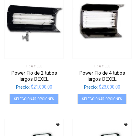
pueden
se
elegir
pued
en
elegir
la
en
página
la
de
págin
producto
de
produ
FRÍA Y LED
FRÍA Y LED
Power Flo de 2 tubos
Power Flo de 4 tubos
largos DEXEL
largos DEXEL
$
21,000.00
$
23,000.00
Precio:
Precio:
Este
Este
SELECCIONAR OPCIONES
SELECCIONAR OPCIONES
producto
produ
tiene
tiene
múltiples
múltip
variantes.
varian
Las
Las
opciones
opcio