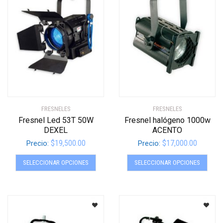
se
se
pueden
pued
elegir
elegir
en
en
la
la
página
págin
de
de
producto
produ
FRESNELES
FRESNELES
Fresnel Led 53T 50W
Fresnel halógeno 1000w
DEXEL
ACENTO
$
19,500.00
$
17,000.00
Precio:
Precio:
Este
Este
SELECCIONAR OPCIONES
SELECCIONAR OPCIONES
producto
produ
tiene
tiene
múltiples
múltip
variantes.
varian
Las
Las