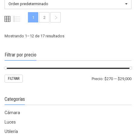
opciones
opcio
Orden predeterminado
se
se
pueden
pued
1
2
elegir
elegir
en
en
la
la
Mostrando 1–12 de 17 resultados
página
págin
de
de
Filtrar por precio
producto
produ
Pr
Pr
FILTRAR
Precio:
$270
—
$29,000
mí
m
Categorías
Cámara
Luces
Utilería