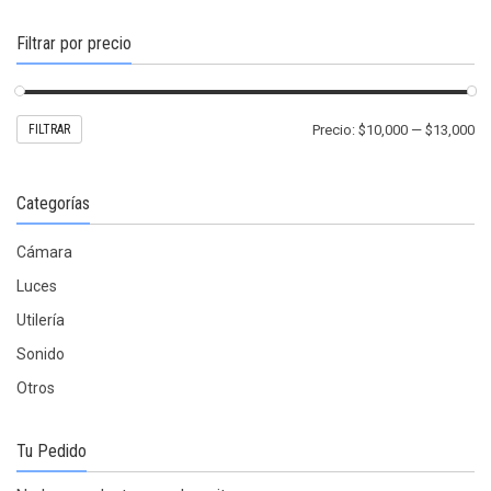
en
la
Filtrar por precio
página
de
producto
Pr
Pr
FILTRAR
Precio:
$10,000
—
$13,000
mí
m
Categorías
Cámara
Luces
Utilería
Sonido
Otros
Tu Pedido