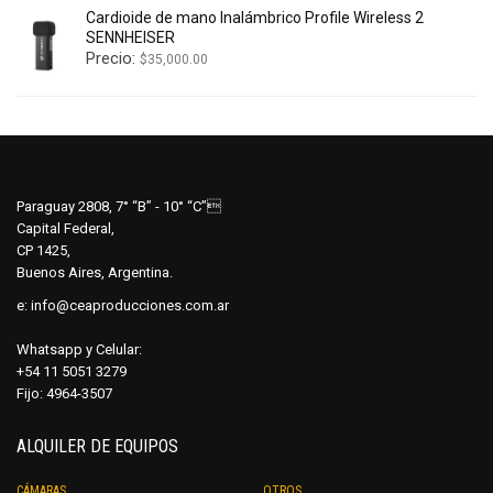
Cardioide de mano Inalámbrico Profile Wireless 2
SENNHEISER
Precio:
$
35,000.00
Paraguay 2808, 7° “B” - 10° “C”
Capital Federal,
CP 1425,
Buenos Aires, Argentina.
e:
info@ceaproducciones.com.ar
Whatsapp y Celular:
+54 11 5051 3279
Fijo: 4964-3507
ALQUILER DE EQUIPOS
CÁMARAS
OTROS