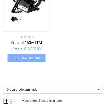
FRESNELES
Fresnel 150w LTM
$
13,000.00
Precio:
Este
SELECCIONAR OPCIONES
producto
tiene
múltiples
variantes.
Las
opciones
Orden predeterminado
se
pueden
Mostrando el único resultado
elegir