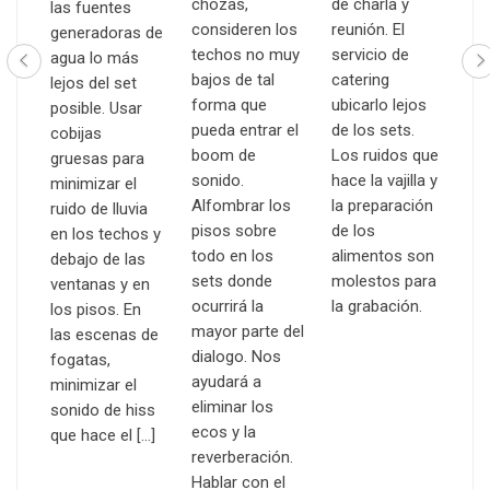
chozas,
de charla y
ta
las fuentes
consideren los
reunión. El
ne
generadoras de
techos no muy
servicio de
la
agua lo más
bajos de tal
catering
re
lejos del set
forma que
ubicarlo lejos
lo
posible. Usar
pueda entrar el
de los sets.
ta
cobijas
boom de
Los ruidos que
m
gruesas para
sonido.
hace la vajilla y
si
minimizar el
Alfombrar los
la preparación
o 
ruido de lluvia
pisos sobre
de los
en los techos y
todo en los
alimentos son
debajo de las
sets donde
molestos para
ventanas y en
ocurrirá la
la grabación.
los pisos. En
mayor parte del
las escenas de
dialogo. Nos
fogatas,
ayudará a
minimizar el
eliminar los
sonido de hiss
ecos y la
que hace el […]
reverberación.
Hablar con el