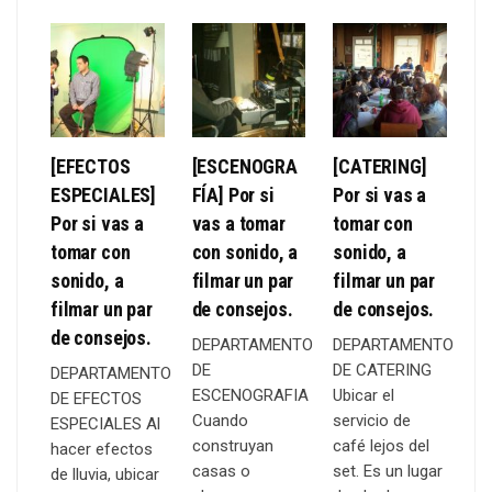
[EFECTOS
[ESCENOGRA
[CATERING]
[
ESPECIALES]
FÍA] Por si
Por si vas a
DO
Por si vas a
vas a tomar
tomar con
va
tomar con
con sonido, a
sonido, a
co
sonido, a
filmar un par
filmar un par
fi
filmar un par
de consejos.
de consejos.
de
de consejos.
DEPARTAMENTO
DEPARTAMENTO
D
DE
DE CATERING
DE
DEPARTAMENTO
ESCENOGRAFIA
Ubicar el
Po
DE EFECTOS
Cuando
servicio de
de
ESPECIALES Al
construyan
café lejos del
pi
hacer efectos
casas o
set. Es un lugar
Si
de lluvia, ubicar