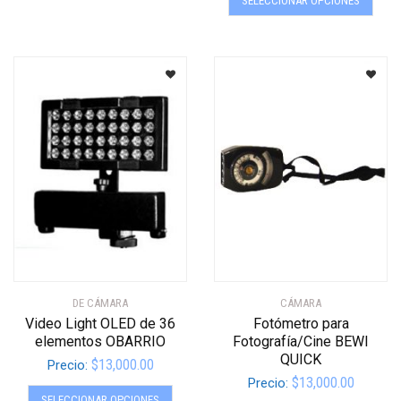
SELECCIONAR OPCIONES
produ
múltiples
tiene
variantes.
múltip
Las
varian
opciones
Las
se
opcio
pueden
se
elegir
pued
en
elegir
la
en
página
la
de
págin
producto
de
produ
DE CÁMARA
CÁMARA
Video Light OLED de 36
Fotómetro para
elementos OBARRIO
Fotografía/Cine BEWI
QUICK
$
13,000.00
Precio:
$
13,000.00
Precio:
Este
SELECCIONAR OPCIONES