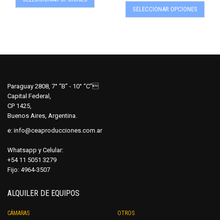
Este
producto
SELECCIONAR OPCIONES
produ
tiene
tiene
múltiples
múltip
variantes.
varian
Las
Las
opciones
opcio
se
se
pueden
Paraguay 2808, 7° “B” - 10° “C”
pued
elegir
Capital Federal,
elegir
en
CP 1425,
en
Buenos Aires, Argentina.
la
la
página
e:
info@ceaproducciones.com.ar
págin
de
de
producto
Whatsapp y Celular:
produ
+54 11 5051 3279
Fijo: 4964-3507
ALQUILER DE EQUIPOS
CÁMARAS
OTROS