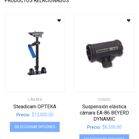
PRODUCTOS RELACIONADOS
CÁMARA
SONIDO
Steadicam OPTEKA
Suspensión elástica
cámara EA-86 BEYERD
$
13,000.00
Precio:
DYNAMIC
Este
$
6,500.00
SELECCIONAR OPCIONES
Precio:
producto
Este
tiene