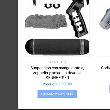
PARAVIENTOS
Suspensión con mango pistola,
Corb
zeppelín y peludo o deadcat
SENNHEISER
$
16,000.00
Precio:
Este
SELECCIONAR OPCIONES
producto
tiene
múltiples