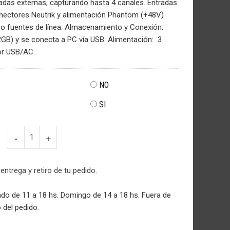
adas externas, capturando hasta 4 canales. Entradas
nectores Neutrik y alimentación Phantom (+48V)
o fuentes de línea. Almacenamiento y Conexión:
GB) y se conecta a PC vía USB. Alimentación: 3
or USB/AC.
NO
SI
Grabador
Digital
DR-
40
 entrega y retiro de tu pedido.
TASCAM
cantidad
do de 11 a 18 hs. Domingo de 14 a 18 hs. Fuera de
 del pedido.