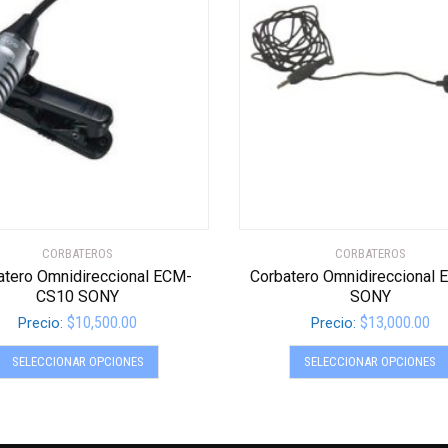
CORBATEROS
CORBATEROS
atero Omnidireccional ECM-
Corbatero Omnidireccional
CS10 SONY
SONY
$
10,500.00
$
13,000.00
Precio:
Precio:
Este
SELECCIONAR OPCIONES
SELECCIONAR OPCIONES
producto
tiene
múltiples
variantes.