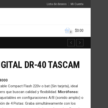
Lista de deseos
Mi Cuenta
$
0.00
0
GITAL DR-40 TASCAM
4000
ble Compact Flash 220v o bat (Sin tarjeta), ideal
rs que buscan calidad y flexibilidad.
Micrófonos:
justables en configuraciones A/B (sonido amplio) o
ión de 4 Pistas: Graba simultáneamente con los