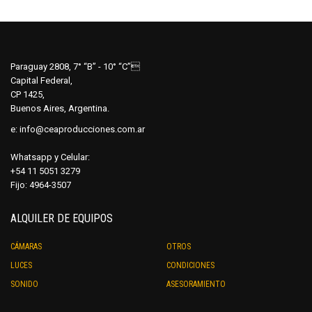
variantes.
varian
Las
Las
opciones
opcio
se
se
Paraguay 2808, 7° “B” - 10° “C”
pueden
pued
Capital Federal,
elegir
elegir
CP 1425,
en
en
Buenos Aires, Argentina.
la
la
e:
info@ceaproducciones.com.ar
página
págin
de
de
Whatsapp y Celular:
producto
produ
+54 11 5051 3279
Fijo: 4964-3507
ALQUILER DE EQUIPOS
CÁMARAS
OTROS
LUCES
CONDICIONES
SONIDO
ASESORAMIENTO