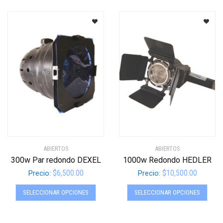
múltiples
múltip
variantes.
varian
Las
Las
opciones
opcio
se
se
pueden
pued
elegir
elegir
en
en
la
la
página
págin
de
de
producto
produ
ABIERTOS
ABIERTOS
300w Par redondo DEXEL
1000w Redondo HEDLER
$
6,500.00
$
10,500.00
Precio:
Precio:
Este
Este
SELECCIONAR OPCIONES
SELECCIONAR OPCIONES
producto
produ
tiene
tiene
múltiples
múltip