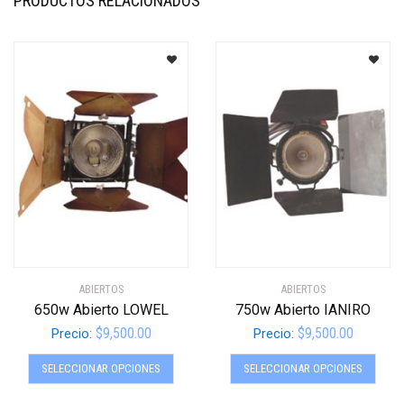
PRODUCTOS RELACIONADOS
ABIERTOS
ABIERTOS
650w Abierto LOWEL
750w Abierto IANIRO
$
9,500.00
$
9,500.00
Precio:
Precio:
Este
Este
SELECCIONAR OPCIONES
SELECCIONAR OPCIONES
producto
produ
tiene
tiene