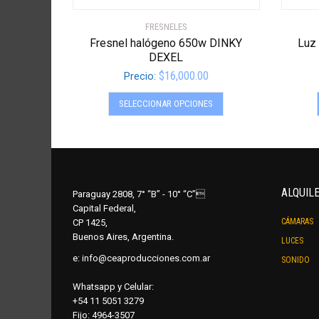
FRESNELES
Fresnel halógeno 650w DINKY
Luz 
DEXEL
$
16,000.00
Precio:
Este
SELECCIONAR OPCIONES
producto
tiene
múltiples
variantes.
Las
opciones
ALQUIL
Paraguay 2808, 7° “B” - 10° “C”
se
Capital Federal,
CÁMARAS
CP 1425,
pueden
Buenos Aires, Argentina.
elegir
LUCES
en
e:
info@ceaproducciones.com.ar
SONIDO
la
Whatsapp y Celular:
página
+54 11 5051 3279
de
Fijo: 4964-3507