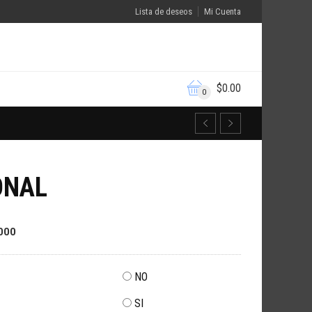
Lista de deseos
Mi Cuenta
$
0.00
0
ONAL
000
NO
SI