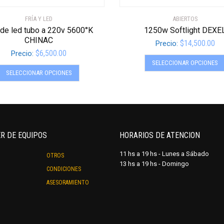
FRÍA Y LED
ABIERTOS
de led tubo a 220v 5600°K
1250w Softlight DEXE
CHINAC
$
14,500.00
Precio:
$
6,500.00
Precio:
SELECCIONAR OPCIONES
Este
SELECCIONAR OPCIONES
producto
tiene
múltiples
variantes.
Las
opciones
ER DE EQUIPOS
HORARIOS DE ATENCION
se
11 hs a 19 hs - Lunes a Sábado
OTROS
pueden
13 hs a 19 hs - Domingo
elegir
CONDICIONES
en
ASESORAMIENTO
la
página
de