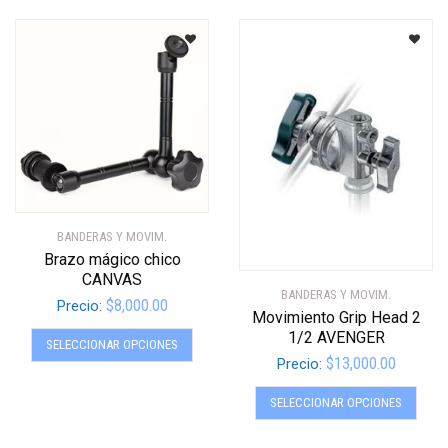
múltip
opciones
varian
se
Las
pueden
opcio
elegir
se
en
pued
la
elegir
página
en
de
la
producto
págin
BANDERAS Y MOVIM.
de
Brazo mágico chico
produ
CANVAS
BANDERAS Y MOVIM.
$
8,000.00
Precio:
Movimiento Grip Head 2
Este
1/2 AVENGER
SELECCIONAR OPCIONES
producto
$
13,000.00
Precio:
tiene
Este
múltiples
SELECCIONAR OPCIONES
produ
variantes.
tiene
Las