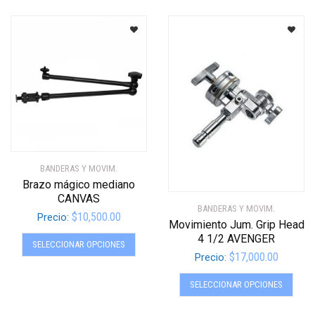
BANDERAS Y MOVIM.
Brazo mágico mediano
CANVAS
BANDERAS Y MOVIM.
$
10,500.00
Precio:
Movimiento Jum. Grip Head
Este
4 1/2 AVENGER
SELECCIONAR OPCIONES
producto
$
17,000.00
Precio:
tiene
Este
múltiples
SELECCIONAR OPCIONES
produ
variantes.
tiene
Las