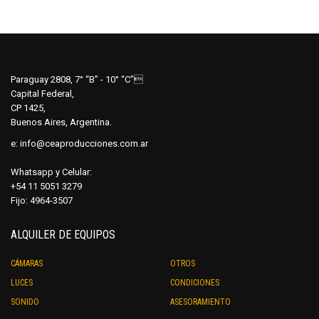
múltip
opciones
varian
se
Las
pueden
opcio
elegir
se
en
Paraguay 2808, 7° “B” - 10° “C”
pued
Capital Federal,
la
elegir
CP 1425,
página
en
Buenos Aires, Argentina.
de
la
e:
info@ceaproducciones.com.ar
producto
págin
de
Whatsapp y Celular:
produ
+54 11 5051 3279
Fijo: 4964-3507
ALQUILER DE EQUIPOS
CÁMARAS
OTROS
LUCES
CONDICIONES
SONIDO
ASESORAMIENTO