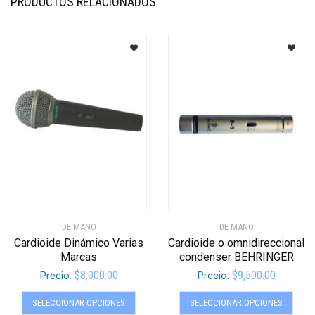
PRODUCTOS RELACIONADOS
DE MANO
DE MANO
Cardioide Dinámico Varias
Cardioide o omnidireccional
Marcas
condenser BEHRINGER
$
8,000.00
$
9,500.00
Precio:
Precio:
Este
Este
SELECCIONAR OPCIONES
SELECCIONAR OPCIONES
producto
produ