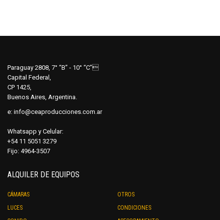
tiene
tiene
múltiples
múltip
variantes.
varian
Las
Las
opciones
opcio
se
se
Paraguay 2808, 7° “B” - 10° “C”
pueden
pued
Capital Federal,
elegir
elegir
CP 1425,
en
en
Buenos Aires, Argentina.
la
la
e:
info@ceaproducciones.com.ar
página
págin
de
de
Whatsapp y Celular:
producto
produ
+54 11 5051 3279
Fijo: 4964-3507
ALQUILER DE EQUIPOS
CÁMARAS
OTROS
LUCES
CONDICIONES