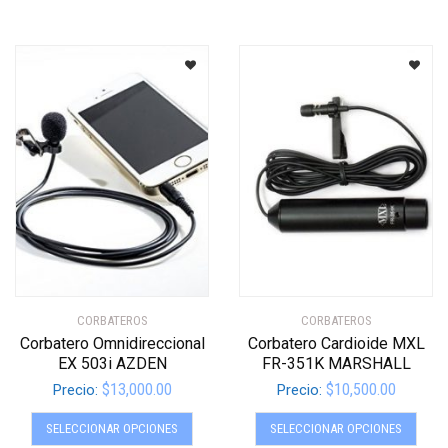
tiene
tiene
múltiples
múltip
variantes.
varian
Las
Las
opciones
opcio
se
se
pueden
pued
elegir
elegir
en
en
la
la
página
págin
de
de
producto
produ
CORBATEROS
CORBATEROS
Corbatero Omnidireccional
Corbatero Cardioide MXL
EX 503i AZDEN
FR-351K MARSHALL
$
13,000.00
$
10,500.00
Precio:
Precio:
Este
Este
SELECCIONAR OPCIONES
SELECCIONAR OPCIONES
producto
produ